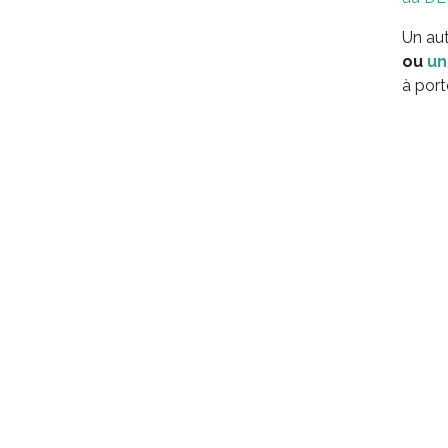
Un aut
ou
un
à port