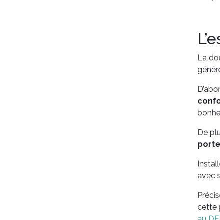
L’
La dou
génére
D’abo
conf
bonhe
De pl
port
Instal
avec s
Précis
cette 
au DE