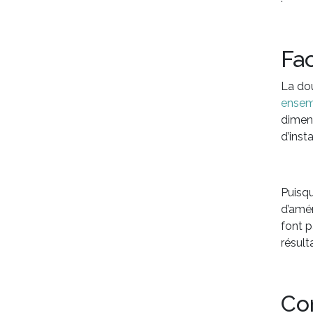
Fac
La dou
ensem
dimens
d’inst
Puisqu
d’amén
font p
résult
Con