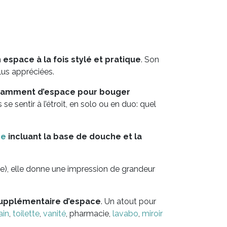
 espace à la fois stylé et pratique
. Son
lus appréciées.
isamment d’espace pour bouger
e sentir à l’étroit, en solo ou en duo: quel
he
incluant la base de douche et la
ôve), elle donne une impression de grandeur
supplémentaire d’espace
. Un atout pour
ain
,
toilette
,
vanité
, pharmacie,
lavabo
,
miroir