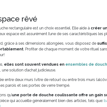
espace rêvé
che rectangulaire est un choix essentiel. Elle aide à
créer un
ux espace est assurément l’une de ses caractéristiques les p
rd, grâce à ses dimensions allongées, vous disposez de
suff
ortablement
. Profiter de chaque moment de votre rituel sans s
ur!
us,
elles sont souvent vendues en
ensembles de douc
e
, une solution d’achat judicieuse.
lée entre deux murs (vitre de retour) ou entre trois murs (alc
es parois et ses portes de verre trempé.
ons qu’
une porte de douche coulissante offre un gain 
pièce qui accueille généralement bien des articles, tels que:
b
L
…