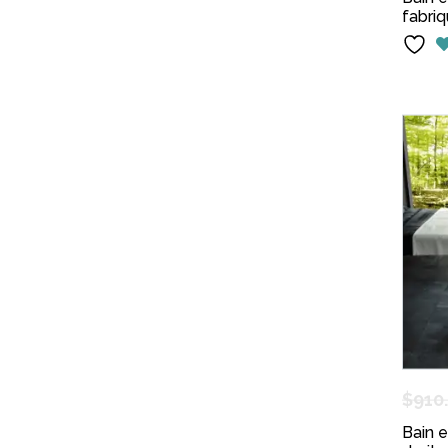
fabri
$
910
Bain 