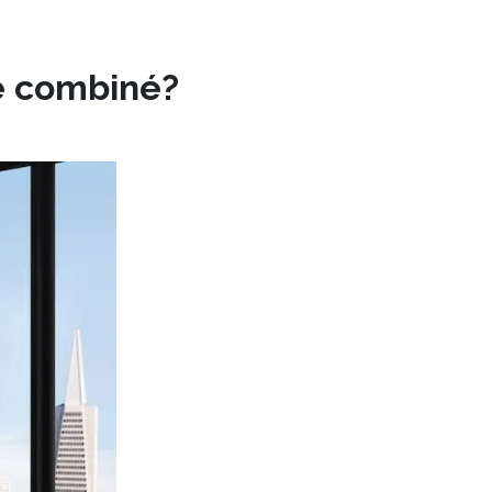
00.
e combiné?