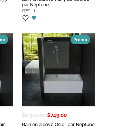
l
par Neptune
initial
actuel
7766 L3
était :
est :
00.
$1,625.00.
$849.00.
mo
Promo
Le
Le
$
1,300.00
$
749.00
prix
prix
ain
Bain en alcove Oslo -par Neptune