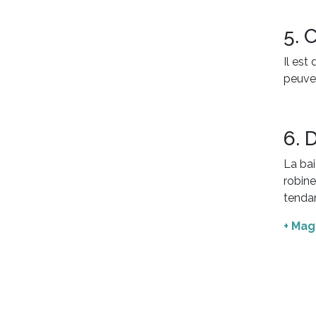
5. 
Il est
peuven
6. 
La bai
robine
tenda
+ Mag