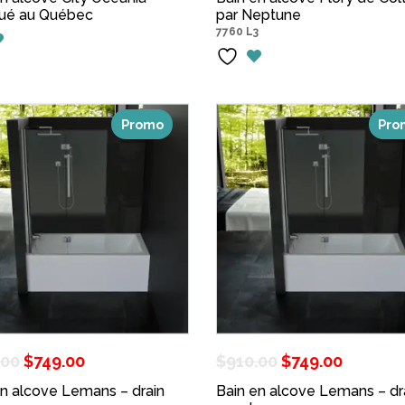
qué au Québec
initial
actuel
par Neptune
initial
actue
7760 L3
était :
est :
était :
est :
$1,238.00.
$866.60.
$1,091.25.
$849.
Promo
Pro
Le
Le
Le
Le
.00
$
749.00
$
910.00
$
749.00
prix
prix
prix
prix
en alcove Lemans – drain
Bain en alcove Lemans – dr