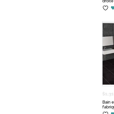
droite
$
1,3
Bain 
fabri