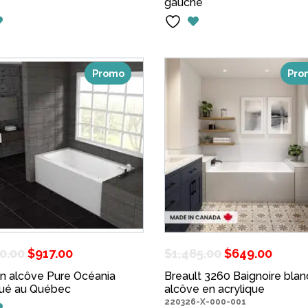
initial
actuel
gauche
initial
actuel
était :
est :
était :
est :
$910.00.
$749.00.
$910.00.
$749.00
Promo
Pro
Le
Le
Le
Le
10.00
$
917.00
$
1,485.00
$
649.00
prix
prix
prix
prix
en alcôve Pure Océania
Breault 3260 Baignoire bla
qué au Québec
initial
actuel
alcôve en acrylique
initial
actu
220326-X-000-001
était :
est :
était :
est :