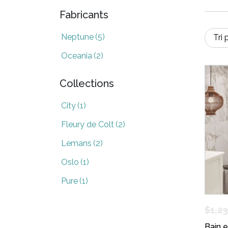
Fabricants
Neptune
(5)
Oceania
(2)
Collections
City
(1)
Fleury de Colt
(2)
Lemans
(2)
Oslo
(1)
Pure
(1)
$
1,2
Bain 