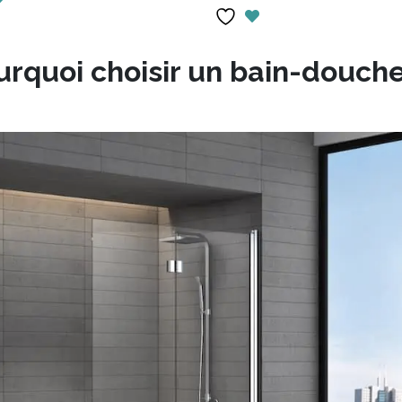
$1,310.00.
$917.00.
$1,485.00.
$649.
urquoi choisir un bain-douch