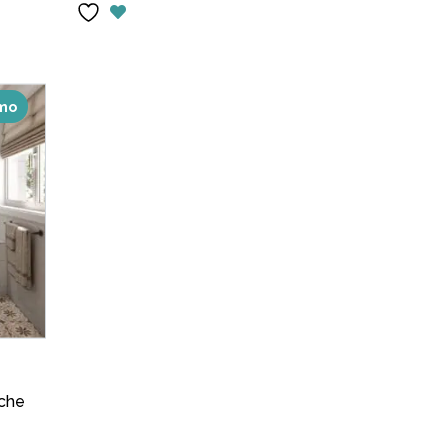
initial
actuel
était :
est :
.
$1,300.00.
$749.00.
mo
nche
el