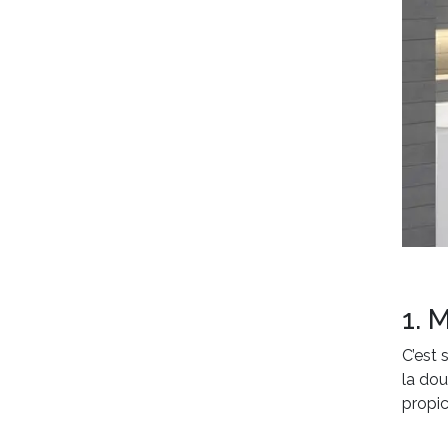
1. 
C’est 
la dou
propic