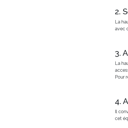
2. 
La hau
avec d
3. 
La hau
access
Pour r
4. 
Il con
cet éq