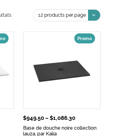
ultats
mo
Promo
$
949.50
–
$
1,086.30
Base de douche noire collection
lauza, par Kalia