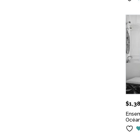
$
1,38
Ensem
Océan