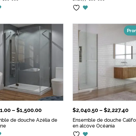
était :
est :
était :
est 
$1,055.00.
$949.50.
$1,271.00.
$1,1
Pro
1.00
–
$
1,500.00
$
2,040.50
–
$
2,227.40
ble de douche Azélia de
Ensemble de douche Califo
une
en alcove Océania