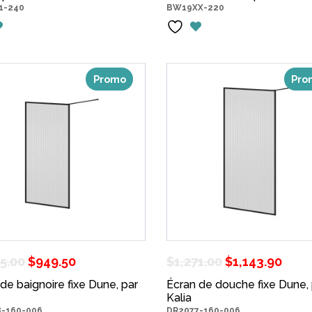
1-240
BW19XX-220
était :
est :
$965.00.
$439.00.
Promo
Pro
Le
Le
Le
Le
55.00
$
949.50
$
1,271.00
$
1,143.90
prix
prix
prix
prix
de baignoire fixe Dune, par
Écran de douche fixe Dune, 
initial
actuel
Kalia
initial
act
-160-006
DR2077-160-006