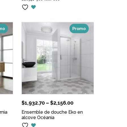
:
43.90.
mo
Promo
$
1,932.70
–
$
2,156.00
rnia
Ensemble de douche Eko en
alcove Océania