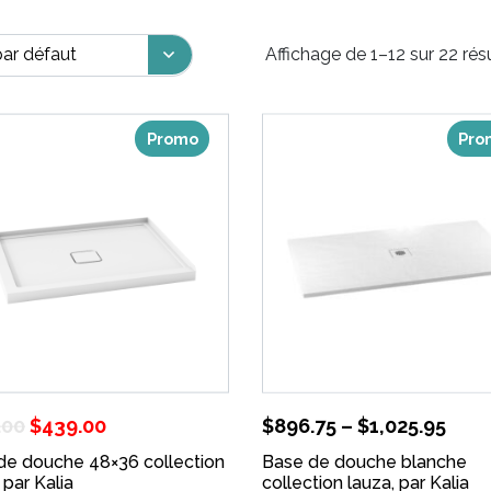
Affichage de 1–12 sur 22 rés
Promo
Pro
Le
Le
.00
$
439.00
$
896.75
–
$
1,025.95
prix
prix
de douche 48×36 collection
Base de douche blanche
 par Kalia
initial
actuel
collection lauza, par Kalia