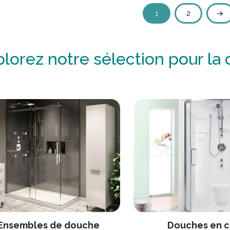
1
2
→
lorez notre sélection pour la
Ensembles de douche
Douches en c