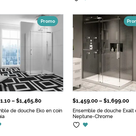
Promo
Pro
1.10
–
$
1,465.80
$
1,459.00
–
$
1,699.00
ble de douche Eko en coin
Ensemble de douche Exalt
ia
Neptune-Chrome