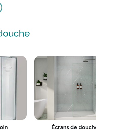
 douche
oin
Écrans de douche