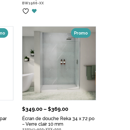
BW1966-XX
mo
Promo
$
349.00
–
$
369.00
par
Écran de douche Reka 34 x 72 po
uel
– Verre clair 10 mm
220341-900-XXX-000