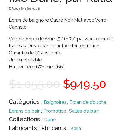
DR2078-160-006
Écran de baignoire Cadré Noir Mat avec Verre
Cannelé
Verre trempé de 8mm(5/16”)d’épaisseur cannelé
traité au Duraclean pour faciliter l’entretien
Garantie de 10 ans limité
Unité réversible
Hauteur de 1676 mm (66”)
Le
Le
$
1,055.00
$
949.50
prix
prix
Catégories :
,
,
Baignoires
Ecran de douche
,
,
Écrans de bain
Promotion
Salles de bain
initial
actu
Collections :
Dune
Fabricants Fabricants :
Kalia