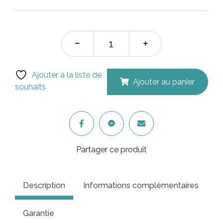
était :
est :
$1,055.00.
$949
Ajouter à la liste de
Ajouter au panier
souhaits
Partager ce produit
Description
Informations complémentaires
Garantie