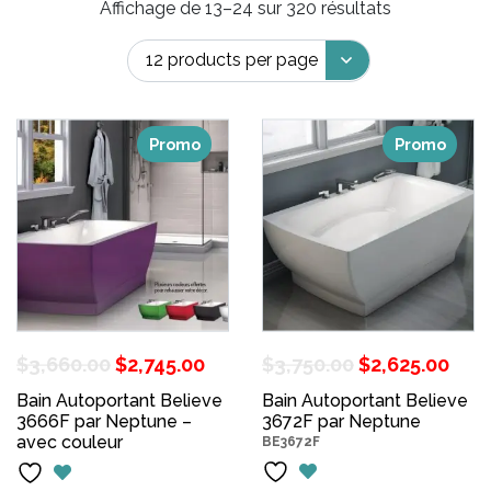
Affichage de 13–24 sur 320 résultats
Promo
Promo
Le
Le
Le
Le
$
3,660.00
$
2,745.00
$
3,750.00
$
2,625.00
prix
prix
prix
pri
Bain Autoportant Believe
Bain Autoportant Believe
3666F par Neptune –
initial
actuel
3672F par Neptune
initial
act
avec couleur
BE3672F
était :
est :
était :
est 
$3,660.00.
$2,745.00.
$3,750.00.
$2,