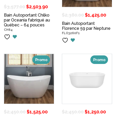
Le
Le
$
3,577.00
$
2,503.90
prix
prix
Le
Le
$
2,380.00
$
1,425.00
Bain Autoportant Chilko
par Oceania fabriqué au
initial
actuel
prix
pri
Bain Autoportant
Québec – 64 pouces
était :
est :
Florence 59 par Neptune
initial
act
CH64
FLO3260F1
$3,577.00.
$2,503.90.
était :
est 
$2,380.00.
$1,
Promo
Promo
Le
Le
Le
Le
$
2,450.00
$
1,525.00
$
2,450.00
$
1,250.00