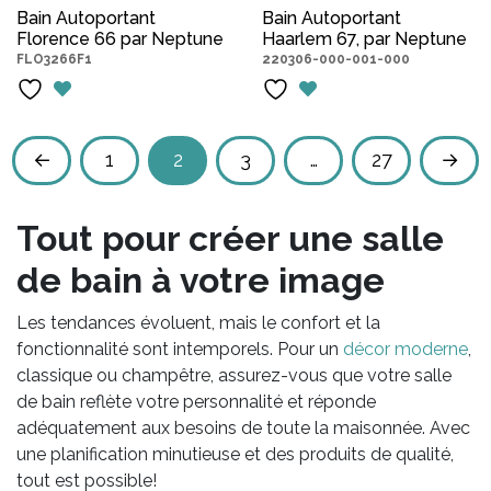
prix
prix
prix
pri
Bain Autoportant
Bain Autoportant
Florence 66 par Neptune
initial
actuel
Haarlem 67, par Neptune
initial
act
FLO3266F1
220306-000-001-000
était :
est :
était :
est 
$2,450.00.
$1,525.00.
$2,450.00.
$1,
←
1
2
3
…
27
→
Tout pour créer une salle
de bain à votre image
Les tendances évoluent, mais le confort et la
fonctionnalité sont intemporels. Pour un
décor moderne
,
classique ou champêtre, assurez-vous que votre salle
de bain reflète votre personnalité et réponde
adéquatement aux besoins de toute la maisonnée. Avec
une planification minutieuse et des produits de qualité,
tout est possible!