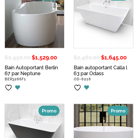
Le
Le
Le
Le
$
2,450.00
$
1,529.00
$
2,460.00
$
1,645.00
prix
prix
prix
pri
Bain Autoportant Berlin
Bain autoportant Calla l
67 par Neptune
initial
actuel
63 par Odass
initial
act
BER3266F1
OD-6216
était :
est :
était :
est 
$2,450.00.
$1,529.00.
$2,460.00.
$1,
Promo
Promo