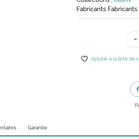
Believe
i
Fabricants Fabricants 
é
$
Ajouter à la liste de 
P
ntaires
Garantie