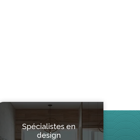
x
uel
:
285.50.
Spécialistes en
design