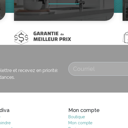
ettre et recevez en priorité:
dances.
diva
Mon compte
e
Boutique
oindre
Mon compte