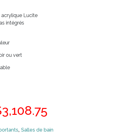
 acrylique Lucite
as intégrés
leur
ir ou vert
sable
Le
Le
$
3,108.75
rix
prix
,
portants
Salles de bain