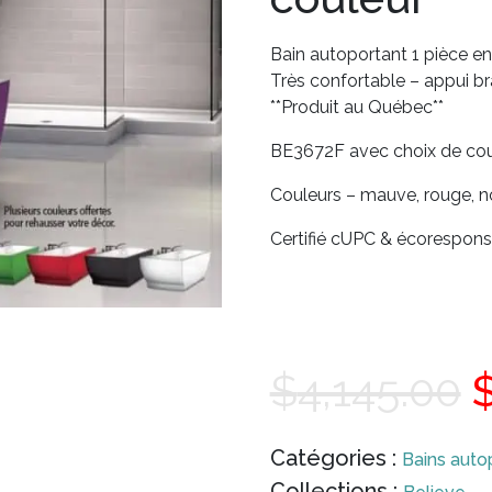
Bain autoportant 1 pièce en
Très confortable – appui br
**Produit au Québec**
BE3672F avec choix de cou
Couleurs – mauve, rouge, no
Certifié cUPC & écorespon
$
4,145.00
p
Catégories :
Bains auto
Collections :