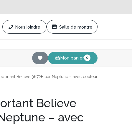
Nous joindre
Salle de montre
Mon panier
0
oportant Believe 3672F par Neptune – avec couleur
ortant Believe
 Neptune – avec