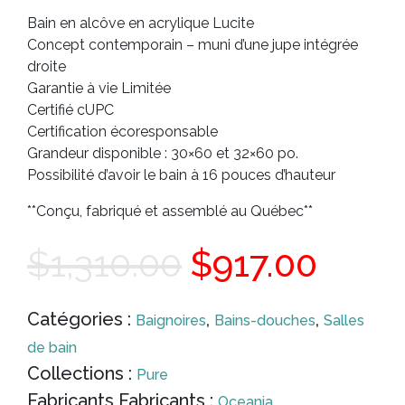
Bain en alcôve en acrylique Lucite
Concept contemporain – muni d’une jupe intégrée
droite
Garantie à vie Limitée
Certifié cUPC
Certification écoresponsable
Grandeur disponible : 30×60 et 32×60 po.
Possibilité d’avoir le bain à 16 pouces d’hauteur
**Conçu, fabriqué et assemblé au Québec**
Le
Le
$
1,310.00
$
917.00
prix
prix
Catégories :
,
,
Baignoires
Bains-douches
Salles
de bain
initial
actue
Collections :
Pure
Fabricants Fabricants :
Oceania