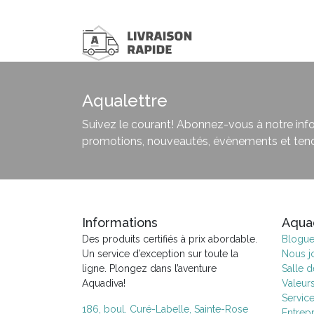
Aqualettre
Suivez le courant! Abonnez-vous à notre infol
promotions, nouveautés, évènements et ten
Informations
Aqua
Des produits certifiés à prix abordable.
Blogu
Un service d’exception sur toute la
Nous j
ligne. Plongez dans l’aventure
Salle 
Aquadiva!
Valeur
Servic
186, boul. Curé-Labelle, Sainte-Rose
Entrepr