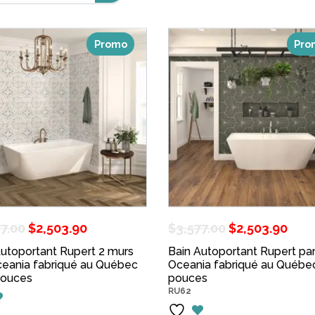
Promo
Pro
Le
Le
Le
Le
77.00
$
2,503.90
$
3,577.00
$
2,503.90
prix
prix
prix
pri
Autoportant Rupert 2 murs
Bain Autoportant Rupert pa
ceania fabriqué au Québec
initial
actuel
Oceania fabriqué au Québe
initial
act
pouces
pouces
était :
est :
était :
est 
RU62
$3,577.00.
$2,503.90.
$3,577.00.
$2,