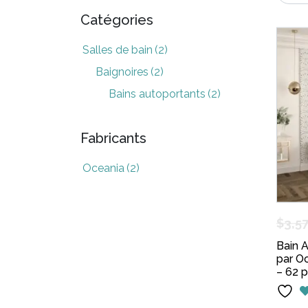
Catégories
Salles de bain
(2)
Baignoires
(2)
Bains autoportants
(2)
Fabricants
Oceania
(2)
$
3,5
Bain 
par O
– 62 