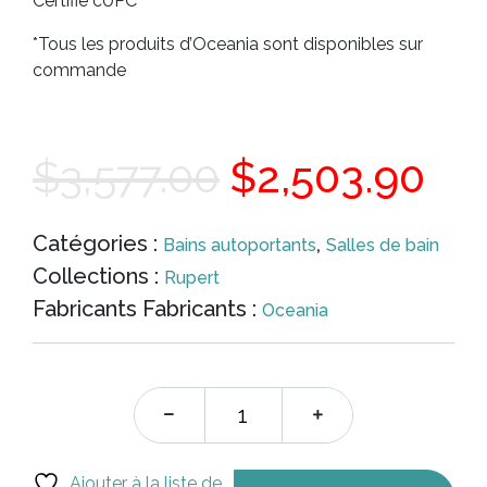
Certifié cUPC
*Tous les produits d’Oceania sont disponibles sur
commande
Le
Le
$
3,577.00
$
2,503.90
prix
pri
Catégories :
,
Bains autoportants
Salles de bain
Collections :
Rupert
initial
act
Fabricants Fabricants :
Oceania
était :
est
$3,577.00.
$2,
Ajouter à la liste de