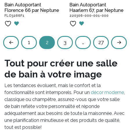
prix
prix
prix
pri
Bain Autoportant
Bain Autoportant
Florence 66 par Neptune
initial
actuel
Haarlem 67, par Neptune
initial
act
FLO3266F1
220306-000-001-000
était :
est :
était :
est 
$2,450.00.
$1,525.00.
$2,450.00.
$1,
←
1
2
3
…
27
→
Tout pour créer une salle
de bain à votre image
Les tendances évoluent, mais le confort et la
fonctionnalité sont intemporels. Pour un
décor moderne
,
classique ou champêtre, assurez-vous que votre salle
de bain reflète votre personnalité et réponde
adéquatement aux besoins de toute la maisonnée. Avec
une planification minutieuse et des produits de qualité,
tout est possible!