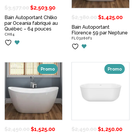
Le
Le
$
3,577.00
$
2,503.90
prix
prix
Le
Le
$
2,380.00
$
1,425.00
Bain Autoportant Chilko
par Oceania fabriqué au
initial
actuel
prix
pri
Bain Autoportant
Québec – 64 pouces
était :
est :
Florence 59 par Neptune
initial
act
CH64
FLO3260F1
$3,577.00.
$2,503.90.
était :
est 
$2,380.00.
$1,
Promo
Promo
Le
Le
Le
Le
$
2,450.00
$
1,525.00
$
2,450.00
$
1,250.00