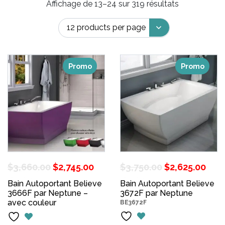
Affichage de 13–24 sur 319 résultats
Promo
Promo
Le
Le
Le
Le
$
3,660.00
$
2,745.00
$
3,750.00
$
2,625.00
prix
prix
prix
pri
Bain Autoportant Believe
Bain Autoportant Believe
3666F par Neptune –
initial
actuel
3672F par Neptune
initial
act
avec couleur
BE3672F
était :
est :
était :
est 
$3,660.00.
$2,745.00.
$3,750.00.
$2,