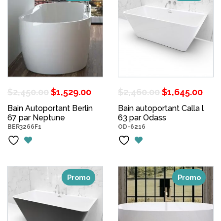
Le
Le
Le
Le
$
2,450.00
$
1,529.00
$
2,460.00
$
1,645.00
prix
prix
prix
pri
Bain Autoportant Berlin
Bain autoportant Calla l
67 par Neptune
initial
actuel
63 par Odass
initial
act
BER3266F1
OD-6216
était :
est :
était :
est 
$2,450.00.
$1,529.00.
$2,460.00.
$1,
Promo
Promo