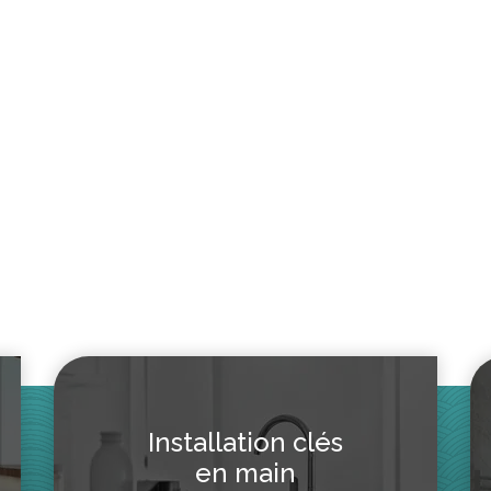
43.20
$
1,257.60
Installation clés
en main