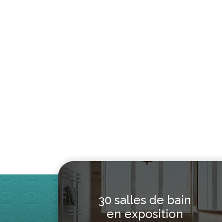
$
222.40
$
279.20
$
1,1
30 salles de bain
en exposition