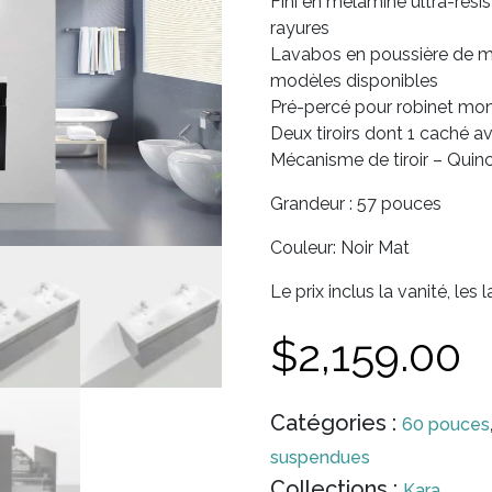
Fini en mélamine ultra-résist
rayures
Lavabos en poussière de ma
modèles disponibles
Pré-percé pour robinet mono
Deux tiroirs dont 1 caché 
Mécanisme de tiroir – Quinc
Grandeur : 57 pouces
Couleur: Noir Mat
Le prix inclus la vanité, les 
$
2,159.00
Catégories :
60 pouces
suspendues
Collections :
Kara