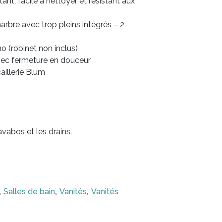
ant, facile à nettoyer et résistant aux
rbre avec trop pleins intégrés – 2
 (robinet non inclus)
avec fermeture en douceur
aillerie Blum
lavabos et les drains.
,
,
,
Salles de bain
Vanités
Vanités