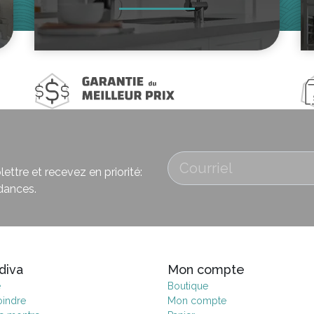
ettre et recevez en priorité:
dances.
diva
Mon compte
e
Boutique
oindre
Mon compte