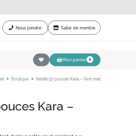
Nous joindre
Salle de montre
Mon panier
0
eil
Boutique
Vanité 57 pouces Kara – Noir mat
pouces Kara –