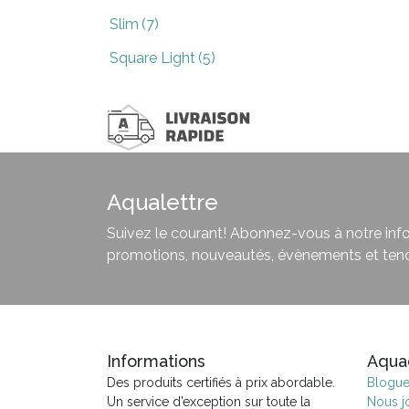
Slim
(7)
Square Light
(5)
Aqualettre
Suivez le courant! Abonnez-vous à notre infol
promotions, nouveautés, évènements et ten
Informations
Aqua
Des produits certifiés à prix abordable.
Blogu
Un service d’exception sur toute la
Nous j