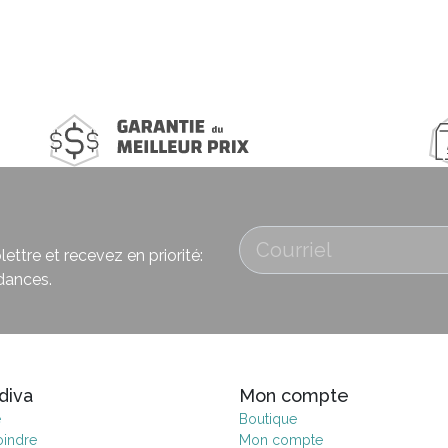
ettre et recevez en priorité:
dances.
diva
Mon compte
e
Boutique
oindre
Mon compte