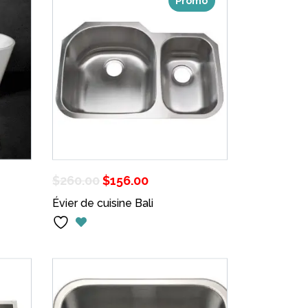
Promo
Le
Le
$
260.00
$
156.00
prix
prix
Évier de cuisine Bali
initial
actuel
était :
est :
$260.00.
$156.00.