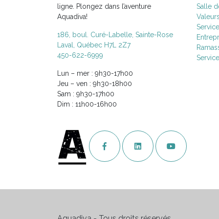
ligne. Plongez dans l’aventure
Salle 
Aquadiva!
Valeur
Servic
186, boul. Curé-Labelle, Sainte-Rose
Entrepr
Laval, Québec H7L 2Z7
Ramass
450-622-6999
Servic
Lun – mer : 9h30-17h00
Jeu – ven : 9h30-18h00
Sam : 9h30-17h00
Dim : 11h00-16h00
Aquadiva - Tous droits réservés