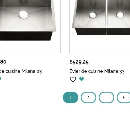
.80
$
529.25
de cuisine Milana 23
Évier de cuisine Milana 33
1
2
…
6