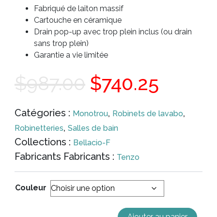
Fabriqué de laiton massif
Cartouche en céramique
Drain pop-up avec trop plein inclus (ou drain
sans trop plein)
Garantie a vie limitée
Le
Le
$
987.00
$
740.25
prix
prix
Catégories :
,
,
Monotrou
Robinets de lavabo
,
Robinetteries
Salles de bain
initial
actuel
Collections :
Bellacio-F
Fabricants Fabricants :
Tenzo
était :
est :
Couleur
$987.00.
$740.2
Ajouter au panier