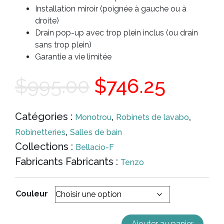
Installation miroir (poignée à gauche ou à
droite)
Drain pop-up avec trop plein inclus (ou drain
sans trop plein)
Garantie a vie limitée
Le
Le
$
995.00
$
746.25
prix
prix
Catégories :
,
,
Monotrou
Robinets de lavabo
,
Robinetteries
Salles de bain
initial
actuel
Collections :
Bellacio-F
Fabricants Fabricants :
Tenzo
était :
est :
Couleur
$995.00.
$746.2
Ajouter au panier