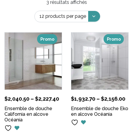
3 résultats affichés
Promo
Promo
$
2,040.50
–
$
2,227.40
$
1,932.70
–
$
2,156.00
Ensemble de douche
Ensemble de douche Eko
California en alcove
en alcove Océania
Océania