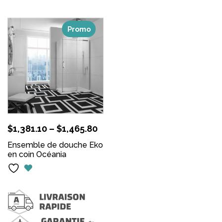
Promo
$
1,381.10
–
$
1,465.80
Ensemble de douche Eko
en coin Océania