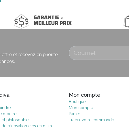
ettre et recevez en priorité:
dances.
diva
Mon compte
e
Boutique
oindre
Mon compte
de montre
Panier
s et philosophie
Tracer votre commande
e de rénovation clés en main