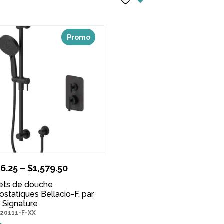
Promo
66.25
–
$
1,579.50
ets de douche
statiques Bellacio-F, par
 Signature
20111-F-XX