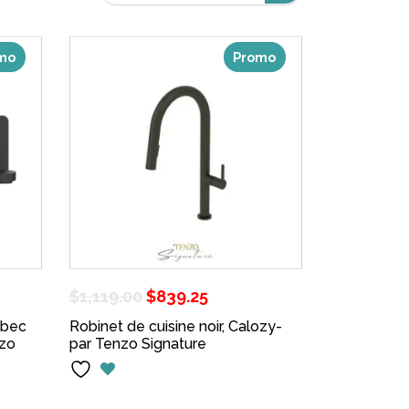
mo
Promo
Le
Le
$
1,119.00
$
839.25
prix
prix
 bec
Robinet de cuisine noir, Calozy-
nzo
uel
par Tenzo Signature
initial
actuel
:
était :
est :
27.00.
$1,119.00.
$839.25.