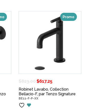
mo
Promo
Le
Le
$
823.00
$
617.25
prix
prix
Robinet Lavabo, Collection
enzo
Bellacio-F, par Tenzo Signature
initial
actuel
BE11-F-P-XX
était :
est :
.
$823.00.
$617.25.