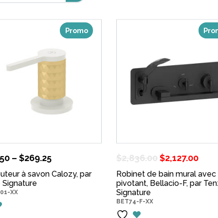
Promo
Pro
Le
Le
.50
–
$
269.25
$
2,836.00
$
2,127.00
prix
prix
buteur à savon Calozy, par
Robinet de bain mural avec
 Signature
pivotant, Bellacio-F, par Te
initial
act
Signature
01-XX
était :
est 
BET74-F-XX
$2,836.00.
$2,1