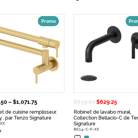
Promo
Pro
Le
Le
.50
–
$
1,071.75
$
839.00
$
629.25
prix
prix
t de cuisine remplisseur,
Robinet de lavabo mural,
 , par Tenzo Signature
Collection Bellacio-C de T
initial
actuel
Signature
-XX
était :
est :
BE14-C-P-XX
$839.00.
$629.25