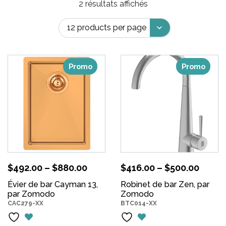
2 résultats affichés
Promo
Promo
$
492.00
–
$
880.00
$
416.00
–
$
500.00
Évier de bar Cayman 13,
Robinet de bar Zen, par
par Zomodo
Zomodo
CAC279-XX
BTC014-XX