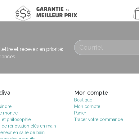
ettre et recevez en priorité:
dances.
diva
Mon compte
e
Boutique
oindre
Mon compte
de montre
Panier
s et philosophie
Tracer votre commande
e de rénovation clés en main
eneur en salle de bain
age des produits