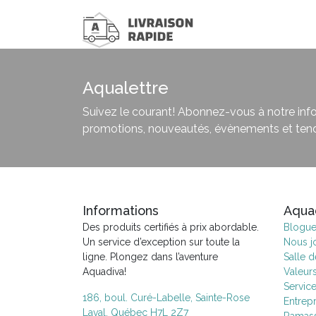
Aqualettre
Suivez le courant! Abonnez-vous à notre infol
promotions, nouveautés, évènements et ten
Informations
Aqua
Des produits certifiés à prix abordable.
Blogu
Un service d’exception sur toute la
Nous j
ligne. Plongez dans l’aventure
Salle 
Aquadiva!
Valeur
Servic
186, boul. Curé-Labelle, Sainte-Rose
Entrepr
Laval, Québec H7L 2Z7
Ramass