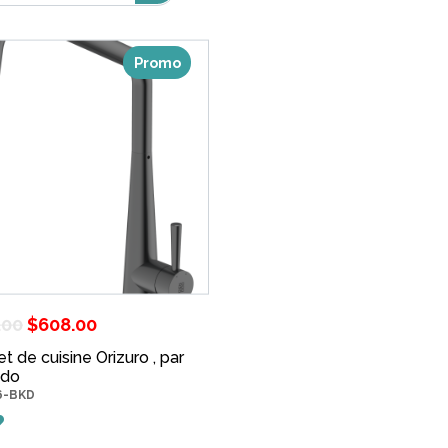
Promo
Le
Le
.00
$
608.00
prix
prix
t de cuisine Orizuro , par
do
initial
actuel
6-BKD
était :
est :
$760.00.
$608.00.