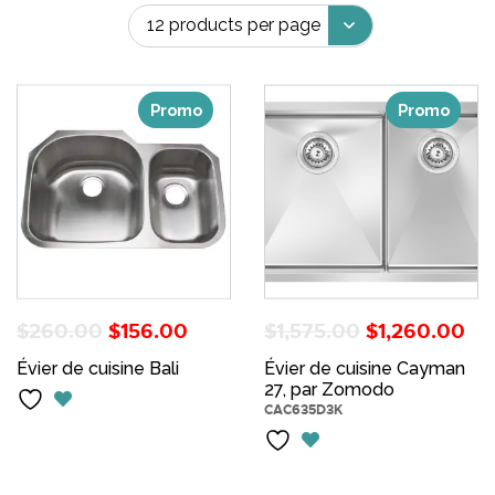
Promo
Promo
Le
Le
Le
Le
$
260.00
$
156.00
$
1,575.00
$
1,260.00
prix
prix
prix
pr
Évier de cuisine Bali
Évier de cuisine Cayman
initial
actuel
initial
ac
27, par Zomodo
CAC635D3K
était :
est :
était :
es
$260.00.
$156.00.
$1,575.00.
$1