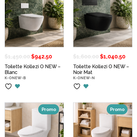
Le
Le
Le
Le
$
1,450.00
$
942.50
$
1,600.00
$
1,040.50
prix
prix
prix
pri
Toilette Kollezi O NEW –
Toilette Kollezi O NEW –
Blanc
initial
actuel
Noir Mat
initial
act
K-ONEW-B
K-ONEW-N
était :
est :
était :
est 
$1,450.00.
$942.50.
$1,600.00.
$1,
Promo
Promo