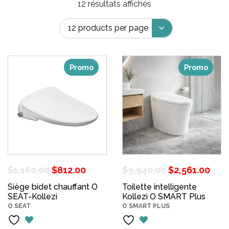
12 résultats affichés
Promo
Promo
Le
Le
Le
Le
$
1,160.00
$
812.00
$
3,940.00
$
2,561.00
prix
prix
prix
pri
Siège bidet chauffant O
Toilette intelligente
SEAT-Kollezi
initial
actuel
Kollezi O SMART Plus
initial
act
O SEAT
O SMART PLUS
était :
est :
était :
est 
$1,160.00.
$812.00.
$3,940.00.
$2,