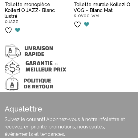
prix
prix
prix
pri
Toilette monopièce
Toilette murale Kollezi O
Kollezi O JAZZ- Blanc
initial
actuel
VOG – Blanc Mat
initial
act
lustré
K-OVOG-WM
était :
est :
était :
est 
O JAZZ
$710.00.
$462.00.
$1,600.00.
$1,
Aqualettre
Suivez le courant! Abonnez-vous à notre infolettre et
recevez en priorité: promotions, nouveautés,
évènements et tendances.