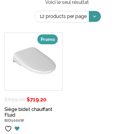
Voici le seul résultat
Promo
Le
Le
$
899.00
$
719.20
prix
prix
Siège bidet chauffant
Fluid
initial
actuel
BID1000W
était :
est :
$899.00.
$719.20.