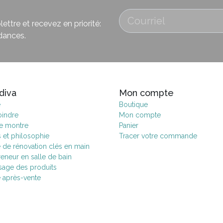
ettre et recevez en priorité:
dances.
diva
Mon compte
e
Boutique
oindre
Mon compte
de montre
Panier
s et philosophie
Tracer votre commande
e de rénovation clés en main
eneur en salle de bain
age des produits
e après-vente