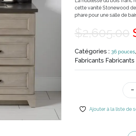
La noblesse du bois franc 
cette vanité Stonewood de 3
phare pour une salle de bain
$
2,605.00
Catégories :
36 pouces
Fabricants Fabricants 
Ajouter à la liste de 