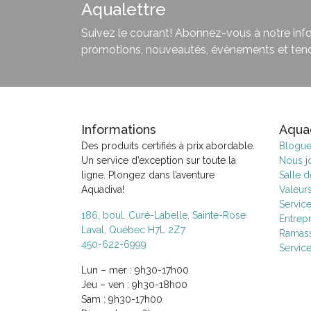
Aqualettre
Suivez le courant! Abonnez-vous à notre infol
promotions, nouveautés, évènements et ten
Informations
Aqua
Des produits certifiés à prix abordable.
Blogu
Un service d’exception sur toute la
Nous j
ligne. Plongez dans l’aventure
Salle 
Aquadiva!
Valeur
Servic
186, boul. Curé-Labelle, Sainte-Rose
Entrepr
Laval, Québec H7L 2Z7
Ramass
450-622-6999
Servic
Lun – mer : 9h30-17h00
Jeu – ven : 9h30-18h00
Sam : 9h30-17h00