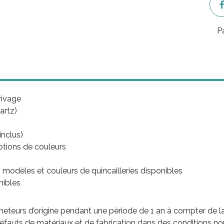
P
rivage
artz)
inclus)
ptions de couleurs
 modèles et couleurs de quincailleries disponibles
nibles
teurs d’origine pendant une période de 1 an à compter de la 
éfauts de matériaux et de fabrication dans des conditions norm