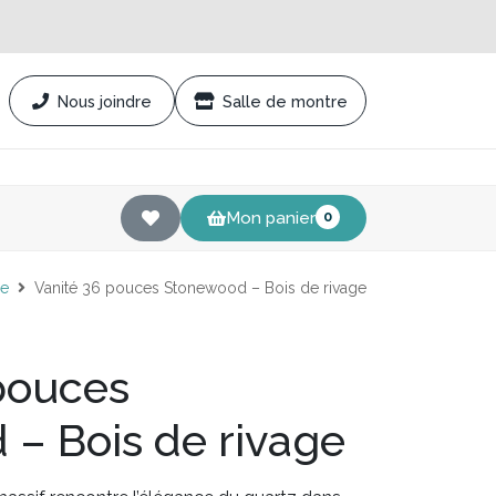
Nous joindre
Salle de montre
Mon panier
0
ue
Vanité 36 pouces Stonewood – Bois de rivage
pouces
– Bois de rivage