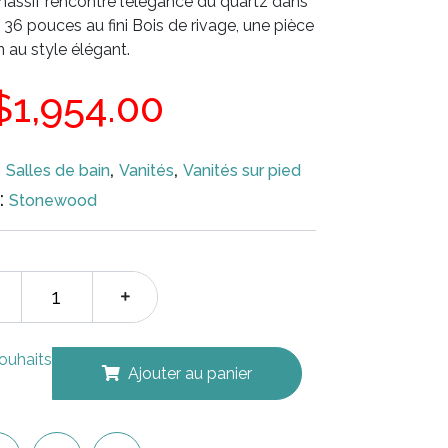
massif rencontre l’élégance du quartz dans
6 pouces au fini Bois de rivage, une pièce
 au style élégant.
Le
Le
$
1,954.00
prix
prix
,
,
,
Salles de bain
Vanités
Vanités sur pied
:
Stonewood
initial
actuel
était :
est :
$2,605.00.
$1,954.00.
souhaits
Ajouter au panier