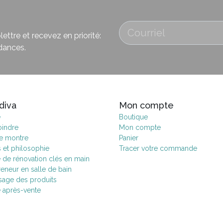
ettre et recevez en priorité:
dances.
diva
Mon compte
e
Boutique
oindre
Mon compte
de montre
Panier
s et philosophie
Tracer votre commande
e de rénovation clés en main
eneur en salle de bain
age des produits
e après-vente