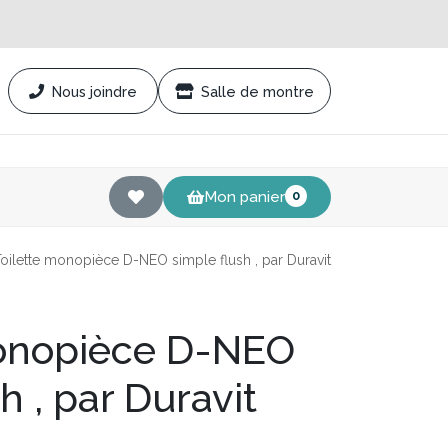
Nous joindre
Salle de montre
Mon panier
0
oilette monopièce D-NEO simple flush , par Duravit
monopièce D-NEO
h , par Duravit