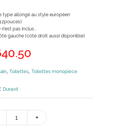
 type allongé au style européen
(12pouces)
’est pas inclus .
ôté gauche (côté droit aussi disponible)
e
Le
640.50
ix
prix
,
,
ain
Toilettes
Toilettes monopièce
tial
actuel
:
Duravit
it :
est :
54.00.
$640.50.