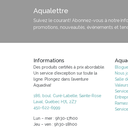
Aqualettre
Suivez le courant! Abonnez-vous à notre infol
promotions, nouveautés, évènements et ten
Informations
Aqua
Des produits certifiés à prix abordable.
Blogu
Un service d’exception sur toute la
Nous j
ligne. Plongez dans l’aventure
Salle 
Aquadiva!
Valeur
Servic
186, boul. Curé-Labelle, Sainte-Rose
Entrepr
Laval, Québec H7L 2Z7
Ramass
450-622-6999
Servic
Lun – mer : 9h30-17h00
Jeu – ven : 9h30-18h00