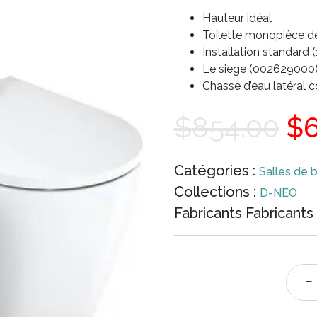
Hauteur idéal
Toilette monopièce de
Installation standard 
Le siege (002629000) n
Chasse d’eau latéral c
L
$
854.00
$
pr
Catégories :
Salles de b
Collections :
D-NEO
ini
Fabricants Fabricants 
éta
$8