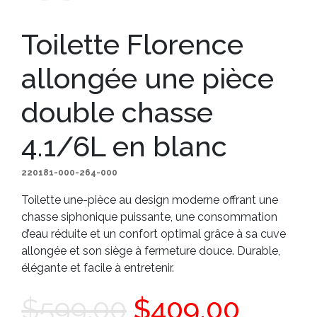
Toilette Florence
allongée une pièce
double chasse
4.1/6L en blanc
220181-000-264-000
Toilette une-pièce au design moderne offrant une
chasse siphonique puissante, une consommation
d’eau réduite et un confort optimal grâce à sa cuve
allongée et son siège à fermeture douce. Durable,
élégante et facile à entretenir.
Le
Le
$
599.00
$
409.00