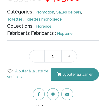
prix
prix
Catégories :
,
,
Promotion
Salles de bain
,
Toilettes
Toilettes monopièce
initial
actue
Collections :
Florence
Fabricants Fabricants :
Neptune
était :
est :
$599.00.
$409.
Ajouter à la liste de
Ajouter au panier
souhaits