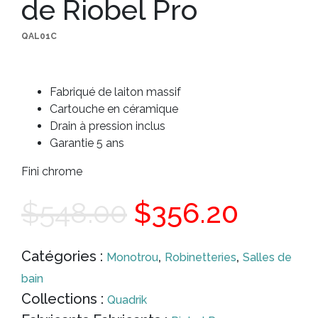
de Riobel Pro
QAL01C
Fabriqué de laiton massif
Cartouche en céramique
Drain à pression inclus
Garantie 5 ans
Fini chrome
Le
Le
$
548.00
$
356.20
prix
prix
Catégories :
,
,
Monotrou
Robinetteries
Salles de
bain
initial
actue
Collections :
Quadrik