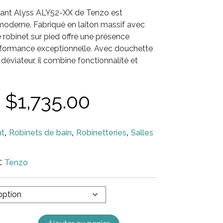
tant Alyss ALY52-XX de Tenzo est
 moderne. Fabriqué en laiton massif avec
robinet sur pied offre une présence
rformance exceptionnelle. Avec douchette
déviateur, il combine fonctionnalité et
–
$
1,735.00
,
,
,
nt
Robinets de bain
Robinetteries
Salles
:
Tenzo