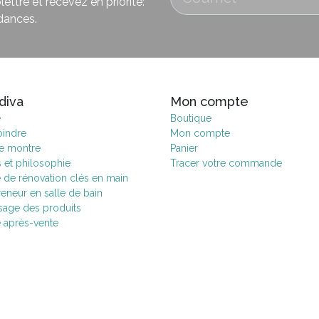
ettre et recevez en priorité:
dances.
diva
Mon compte
e
Boutique
oindre
Mon compte
de montre
Panier
s et philosophie
Tracer votre commande
e de rénovation clés en main
eneur en salle de bain
age des produits
e après-vente