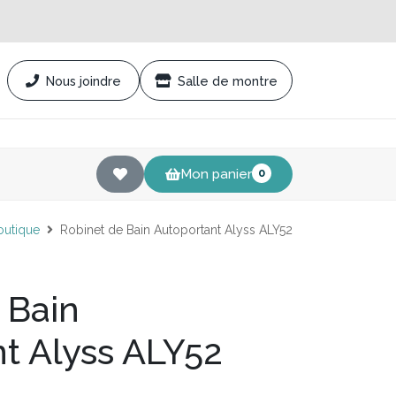
Nous joindre
Salle de montre
Mon panier
0
outique
Robinet de Bain Autoportant Alyss ALY52
 Bain
t Alyss ALY52