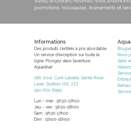
Suivez le courant! Abonnez-vous à notre infol
promotions, nouveautés, évènements et ten
Informations
Aqua
Des produits certifiés à prix abordable.
Blogu
Un service d’exception sur toute la
Nous j
ligne. Plongez dans l’aventure
Salle 
Aquadiva!
Valeur
Servic
186, boul. Curé-Labelle, Sainte-Rose
Entrepr
Laval, Québec H7L 2Z7
Ramass
450-622-6999
Servic
Lun – mer : 9h30-17h00
Jeu – ven : 9h30-18h00
Sam : 9h30-17h00
Dim : 11h00-16h00