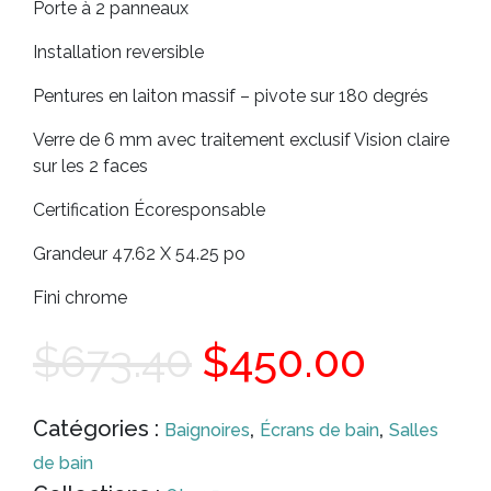
Porte à 2 panneaux
Installation reversible
Pentures en laiton massif – pivote sur 180 degrés
Verre de 6 mm avec traitement exclusif Vision claire
sur les 2 faces
Certification Écoresponsable
Grandeur 47.62 X 54.25 po
Fini chrome
Le
Le
$
673.40
$
450.00
prix
prix
Catégories :
,
,
Baignoires
Écrans de bain
Salles
de bain