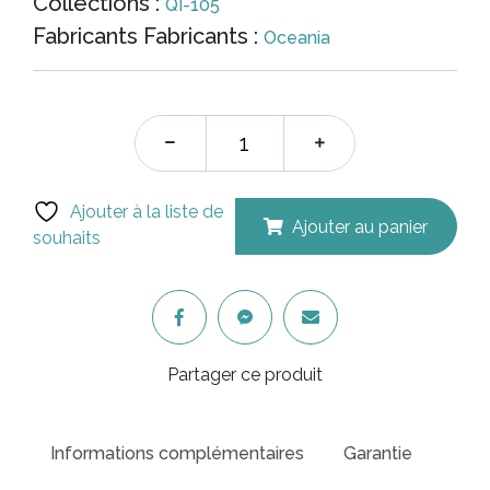
initial
actuel
Collections :
QI-105
Fabricants Fabricants :
Oceania
était :
est :
$673.40.
$450.
Ajouter à la liste de
Ajouter au panier
souhaits
Partager ce produit
Informations complémentaires
Garantie