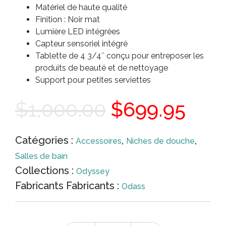
Matériel de haute qualité
Finition : Noir mat
Lumière LED intégrées
Capteur sensoriel intégré
Tablette de 4 3/4″ conçu pour entreposer les
produits de beauté et de nettoyage
Support pour petites serviettes
Le
Le
$
1,000.00
$
699.95
prix
prix
Catégories :
,
,
Accessoires
Niches de douche
Salles de bain
initial
actu
Collections :
Odyssey
Fabricants Fabricants :
Odass
était :
est :