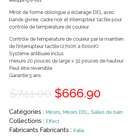
MR1946-570-001
Miroir de forme oblongue à éclairage DEL avec
bande givrée, cadre noir et interrupteur tactile pour
contrôle de température de couleur
Contrôle de température de couleur par le maintien
de l’interrupteur tactile (2700K à 6000K)
Système antibuée inclus
mesure 20 pouces de large x 32 pouces de hauteur
Peut être réversible
Garantie 5 ans
Le
Le
$
741.00
$
666.90
prix
prix
Catégories :
,
,
Miroirs
Miroirs DEL
Salles de bain
Collections :
Effect
initial
actuel
Fabricants Fabricants :
Kalia